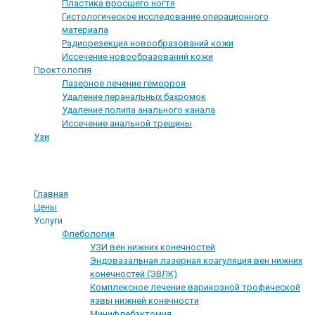
Пластика вросшего ногтя
Гистологическое исследование операционного
материала
Радиорезекция новообразований кожи
Иссечение новообразований кожи
Проктология
Лазерное лечение геморроя
Удаление перанальных бахромок
Удаление полипа анального канала
Иссечение анальной трещины
Узи
О компании
Главная
Цены
Услуги
Флебология
УЗИ вен нижних конечностей
Эндовазальная лазерная коагуляция вен нижних
конечностей (ЭВЛК)
Комплексное лечение варикозной трофической
язвы нижней конечности
Минифлебэктомия