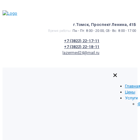
г.Томск, Проспект Ленина, 41Б
Время работы:
Пн - Пт: 8:00 - 20:00; Сб - Вс: 8:00 - 17:00
+7 (3822) 22-17-11
+7 (3822) 22-18-11
lazermed24@mail.ru
✕
Главна
Цены
Услуги
Ф