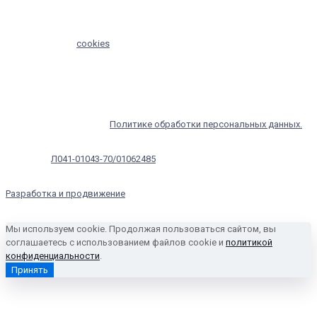
Необходима консультация специалиста.
Мы используем
cookies
для сбора обезличенных пользовательских
данных — они помогают нам настраивать рекламу и анализировать
трафик. Оставаясь на сайте, вы соглашаетесь на сбор таких данных.
Чтобы отказаться от обработки, отключите сохранение cookies в
настройках вашего браузера. С информацией об обработке
персональных данных и мерах по обеспечению их безопасности
можно ознакомиться в
Политике обработки персональных данных.
Лицензия:
Л041-01043-70/01062485
Разработка и продвижение
- APPOX
Мы используем cookie. Продолжая пользоваться сайтом, вы
соглашаетесь с использованием файлов cookie и
политикой
конфиденциальности
.
Принять