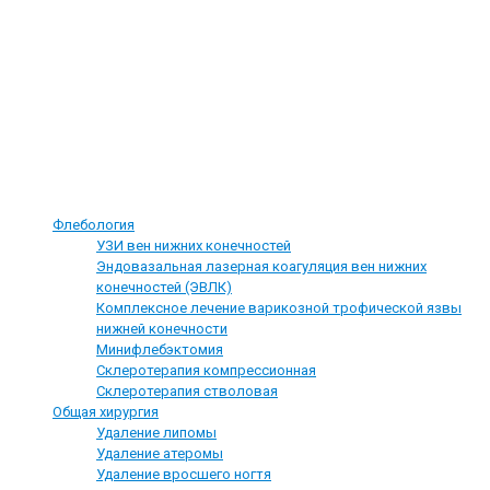
Территориальный орган Федеральной службы по надзору в сфере
здравоохранения в Томской области
Управление Федеральной службы по надзору в сфере защиты прав
потребителей и благополучия человека в Томской области
Наши услуги
Флебология
УЗИ вен нижних конечностей
Эндовазальная лазерная коагуляция вен нижних
конечностей (ЭВЛК)
Комплексное лечение варикозной трофической язвы
нижней конечности
Минифлебэктомия
Склеротерапия компрессионная
Склеротерапия стволовая
Общая хирургия
Удаление липомы
Удаление атеромы
Удаление вросшего ногтя