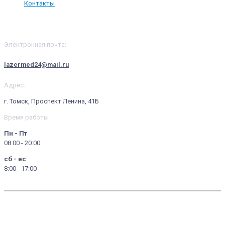
Контакты
Контакты
Электронная почта:
lazermed24@mail.ru
Адрес:
г. Томск, Проспект Ленина, 41Б
Время работы
Пн - Пт
08:00 - 20:00
сб - вс
8:00 - 17:00
© 2024 - 2025, ООО "ЛАЗЕР МЕД ЛАЙФ" | Имеются противопоказания.