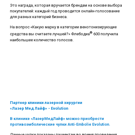
Это награда, которая вручается брендам на основе выбора
покупателей: каждый год проводится онлайн-голосование
для разных категорий бизнеса.
На вопрос «Какую марку в категории венотонизирующие
®
средства вы считаете лучшей?» Флебодиа
600 получила
наибольшее количество голосов.
Партнер клиники лазерной хирургии
«Лазер Мед Лайф» -
Evolution
В клинике «ЛазерМедЛайф» можно приобрести
противоэмболические чулки Anti-Embolie Evolution.
Данные чулки показаны пациентам во время проведения