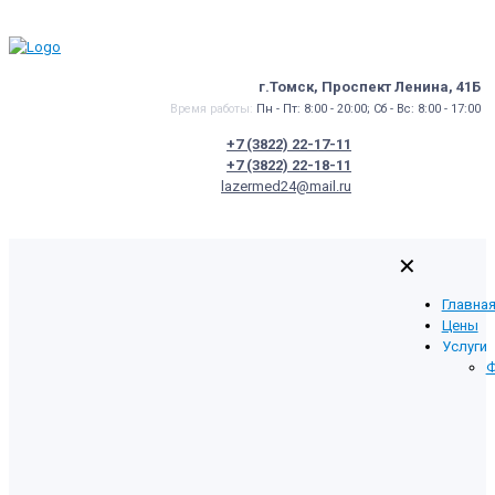
г.Томск, Проспект Ленина, 41Б
Время работы:
Пн - Пт: 8:00 - 20:00; Сб - Вс: 8:00 - 17:00
+7 (3822) 22-17-11
+7 (3822) 22-18-11
lazermed24@mail.ru
✕
Главна
Цены
Услуги
Ф