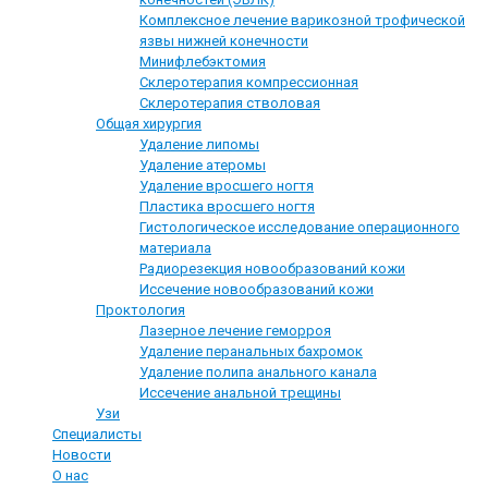
Комплексное лечение варикозной трофической
язвы нижней конечности
Минифлебэктомия
Склеротерапия компрессионная
Склеротерапия стволовая
Общая хирургия
Удаление липомы
Удаление атеромы
Удаление вросшего ногтя
Пластика вросшего ногтя
Гистологическое исследование операционного
материала
Радиорезекция новообразований кожи
Иссечение новообразований кожи
Проктология
Лазерное лечение геморроя
Удаление перанальных бахромок
Удаление полипа анального канала
Иссечение анальной трещины
Узи
Специалисты
Новости
О нас