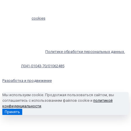
Необходима консультация специалиста.
Мы используем
cookies
для сбора обезличенных пользовательских
данных — они помогают нам настраивать рекламу и анализировать
трафик. Оставаясь на сайте, вы соглашаетесь на сбор таких данных.
Чтобы отказаться от обработки, отключите сохранение cookies в
настройках вашего браузера. С информацией об обработке
персональных данных и мерах по обеспечению их безопасности
можно ознакомиться в
Политике обработки персональных данных.
Лицензия:
Л041-01043-70/01062485
Разработка и продвижение
- APPOX
Мы используем cookie. Продолжая пользоваться сайтом, вы
соглашаетесь с использованием файлов cookie и
политикой
конфиденциальности
.
Принять