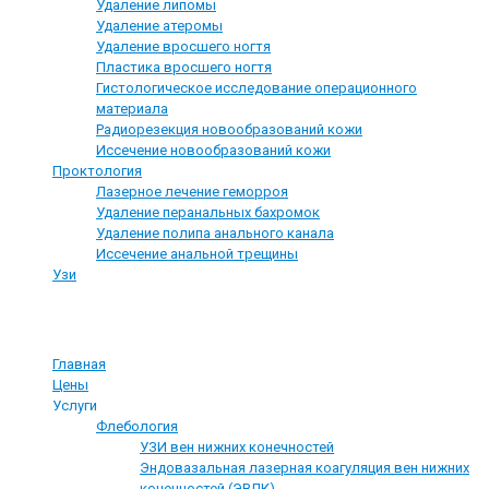
Удаление липомы
Удаление атеромы
Удаление вросшего ногтя
Пластика вросшего ногтя
Гистологическое исследование операционного
материала
Радиорезекция новообразований кожи
Иссечение новообразований кожи
Проктология
Лазерное лечение геморроя
Удаление перанальных бахромок
Удаление полипа анального канала
Иссечение анальной трещины
Узи
О компании
Главная
Цены
Услуги
Флебология
УЗИ вен нижних конечностей
Эндовазальная лазерная коагуляция вен нижних
конечностей (ЭВЛК)