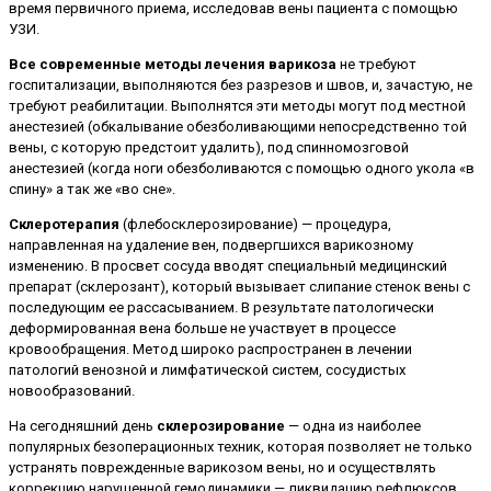
время первичного приема, исследовав вены пациента с помощью
УЗИ.
Все современные методы лечения варикоза
не требуют
госпитализации, выполняются без разрезов и швов, и, зачастую, не
требуют реабилитации. Выполнятся эти методы могут под местной
анестезией (обкалывание обезболивающими непосредственно той
вены, с которую предстоит удалить), под спинномозговой
анестезией (когда ноги обезболиваются с помощью одного укола «в
спину» а так же «во сне».
Склеротерапия
(флебосклерозирование) — процедура,
направленная на удаление вен, подвергшихся варикозному
изменению. В просвет сосуда вводят специальный медицинский
препарат (склерозант), который вызывает слипание стенок вены с
последующим ее рассасыванием. В результате патологически
деформированная вена больше не участвует в процессе
кровообращения. Метод широко распространен в лечении
патологий венозной и лимфатической систем, сосудистых
новообразований.
На сегодняшний день
склерозирование
— одна из наиболее
популярных безоперационных техник, которая позволяет не только
устранять поврежденные варикозом вены, но и осуществлять
коррекцию нарушенной гемодинамики — ликвидацию рефлюксов