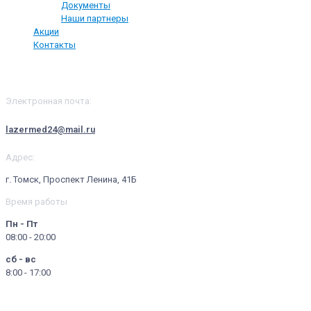
Документы
Наши партнеры
Акции
Контакты
Контакты
Электронная почта:
lazermed24@mail.ru
Адрес:
г. Томск, Проспект Ленина, 41Б
Время работы
Пн - Пт
08:00 - 20:00
сб - вс
8:00 - 17:00
© 2024 - 2025, ООО "ЛАЗЕР МЕД ЛАЙФ" | Имеются противопоказания.