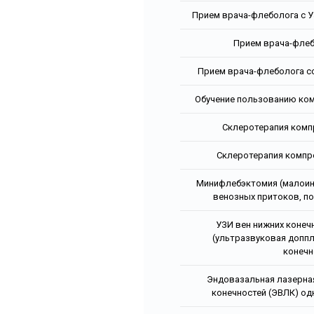
Прием врача-флеболога с У
Прием врача-фле
Прием врача-флеболога с
Обучение пользованию ко
Склеротерапия компр
Склеротерапия компре
Минифлебэктомия (малоин
венозных притоков, п
УЗИ вен нижних конеч
(ультразвуковая допп
конечн
Эндовазальная лазерная
конечностей (ЭВЛК) од