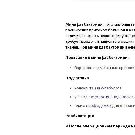
Минифлебэктомия
– это малоинваз
расширения притоков большой и мало
отличие от классического хирургиче
требует введения пациента в общий 
тканей. При
минифлебэктомии
вены
Показания к минифлебэктомии:
Варикозно измененные притоки 
Подготовка
консультация флеболога
ультразвуковое исследование 
сдача необходимых для операц
Реабилитация
В После операционном периоде н