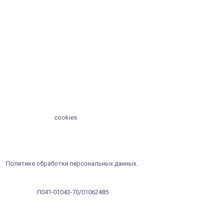
Управление Федеральной службы по надзору в сфере
защиты прав потребителей и благополучия человека в
Томской области
© 2024 - 2025, ООО "ЛАЗЕР МЕД ЛАЙФ" | Имеются противопоказания. 
консультация специалиста.
Мы используем
cookies
для сбора обезличенных пользовательских д
помогают нам настраивать рекламу и анализировать трафик. Оставая
соглашаетесь на сбор таких данных. Чтобы отказаться от обработки
сохранение cookies в настройках вашего браузера. С информацией об
персональных данных и мерах по обеспечению их безопасности можн
Политике обработки персональных данных.
Лицензия:
Л041-01043-70/01062485