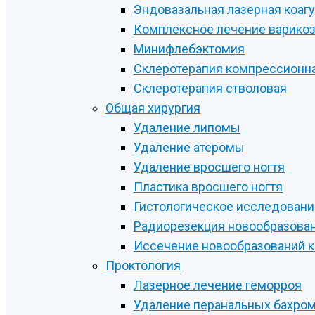
Эндовазальная лазерная коаг
Комплексное лечение варикоз
Минифлебэктомия
Склеротерапия компрессионн
Склеротерапия стволовая
Общая хирургия
Удаление липомы
Удаление атеромы
Удаление вросшего ногтя
Пластика вросшего ногтя
Гистологическое исследовани
Радиорезекция новообразова
Иссечение новообразований 
Проктология
Лазерное лечение геморроя
Удаление перанальных бахро