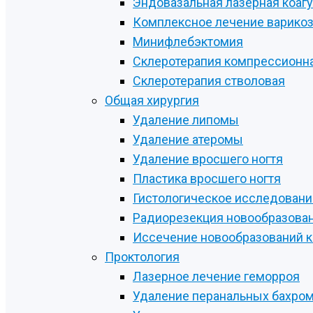
Эндовазальная лазерная коаг
Комплексное лечение варикоз
Минифлебэктомия
Склеротерапия компрессионн
Склеротерапия стволовая
Общая хирургия
Удаление липомы
Удаление атеромы
Удаление вросшего ногтя
Пластика вросшего ногтя
Гистологическое исследовани
Радиорезекция новообразова
Иссечение новообразований 
Проктология
Лазерное лечение геморроя
Удаление перанальных бахро