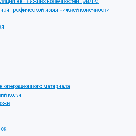
уляция вен нижних конечностей (ЭВЛК)
ной трофической язвы нижней конечности
ая
е операционного материала
ний кожи
кожи
мок