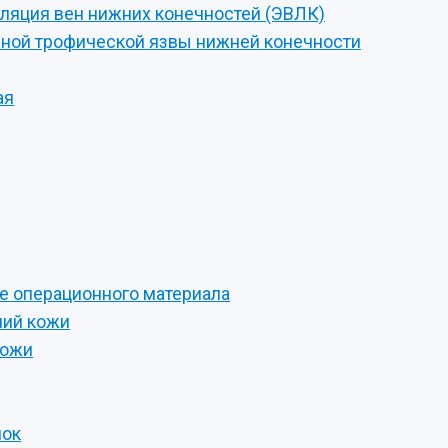
уляция вен нижних конечностей (ЭВЛК)
ной трофической язвы нижней конечности
ая
е операционного материала
ний кожи
кожи
мок