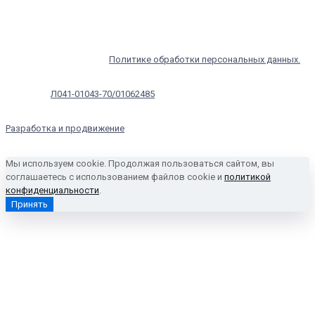
трафик. Оставаясь на сайте, вы соглашаетесь на сбор таких данных.
Чтобы отказаться от обработки, отключите сохранение cookies в
настройках вашего браузера. С информацией об обработке
персональных данных и мерах по обеспечению их безопасности
можно ознакомиться в
Политике обработки персональных данных.
Лицензия:
Л041-01043-70/01062485
Разработка и продвижение
- APPOX
Мы используем cookie. Продолжая пользоваться сайтом, вы
соглашаетесь с использованием файлов cookie и
политикой
конфиденциальности
.
Принять