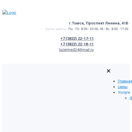
г.Томск, Проспект Ленина, 41Б
Время работы:
Пн - Пт: 8:00 - 20:00; Сб - Вс: 8:00 - 17:00
+7 (3822) 22-17-11
+7 (3822) 22-18-11
lazermed24@mail.ru
✕
Главна
Цены
Услуги
Ф