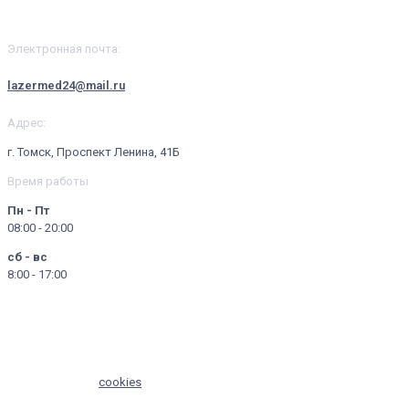
Контакты
Электронная почта:
lazermed24@mail.ru
Адрес:
г. Томск, Проспект Ленина, 41Б
Время работы
Пн - Пт
08:00 - 20:00
сб - вс
8:00 - 17:00
© 2024 - 2025, ООО "ЛАЗЕР МЕД ЛАЙФ" | Имеются противопоказания.
Необходима консультация специалиста.
Мы используем
cookies
для сбора обезличенных пользовательских
данных — они помогают нам настраивать рекламу и анализировать