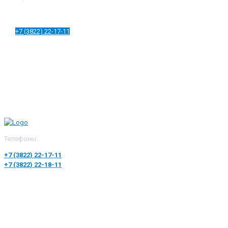
+7 (3822) 22-17-11
Телефоны:
+7 (3822) 22-17-11
+7 (3822) 22-18-11
Департамент лицензирования и регионального контроля Томской
области
Территориальный орган Федеральной службы по надзору в сфере