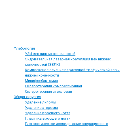
здравоохранения в Томской области
Управление Федеральной службы по надзору в сфере защиты прав
потребителей и благополучия человека в Томской области
Наши услуги
Флебология
УЗИ вен нижних конечностей
Эндовазальная лазерная коагуляция вен нижних
конечностей (ЭВЛК)
Комплексное лечение варикозной трофической язвы
нижней конечности
Минифлебэктомия
Склеротерапия компрессионная
Склеротерапия стволовая
Общая хирургия
Удаление липомы
Удаление атеромы
Удаление вросшего ногтя
Пластика вросшего ногтя
Гистологическое исследование операционного