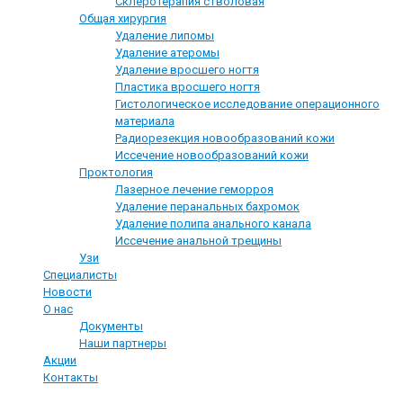
Склеротерапия стволовая
Общая хирургия
Удаление липомы
Удаление атеромы
Удаление вросшего ногтя
Пластика вросшего ногтя
Гистологическое исследование операционного
материала
Радиорезекция новообразований кожи
Иссечение новообразований кожи
Проктология
Лазерное лечение геморроя
Удаление перанальных бахромок
Удаление полипа анального канала
Иссечение анальной трещины
Узи
Специалисты
Новости
О нас
Документы
Наши партнеры
Акции
Контакты