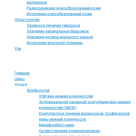
материала
Радиорезекция новообразований кожи
Иссечение новообразований кожи
Проктология
Лазерное лечение геморроя
Удаление перанальных бахромок
Удаление полипа анального канала
Иссечение анальной трещины
Узи
О компании
Главная
Цены
Услуги
Флебология
УЗИ вен нижних конечностей
Эндовазальная лазерная коагуляция вен нижних
конечностей (ЭВЛК)
Комплексное лечение варикозной трофической
язвы нижней конечности
Минифлебэктомия
Склеротерапия компрессионная